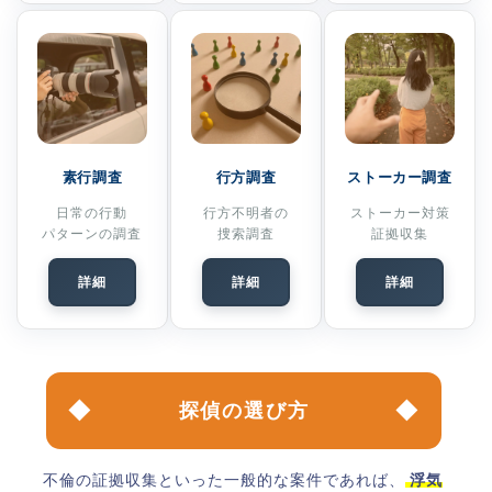
素行調査
行方調査
ストーカー調査
日常の行動
行方不明者の
ストーカー対策
パターンの調査
捜索調査
証拠収集
詳細
詳細
詳細
探偵の選び方
不倫の証拠収集といった一般的な案件であれば、
浮気