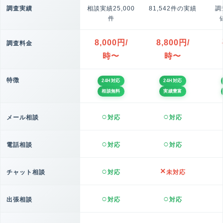
調査実績
相談実績25,000
81,542件の実績
調
件
8,000円/
8,800円/
調査料金
時〜
時〜
特徴
24H対応
24H対応
相談無料
実績豊富
メール相談
対応
対応
電話相談
対応
対応
チャット相談
対応
未対応
出張相談
対応
対応