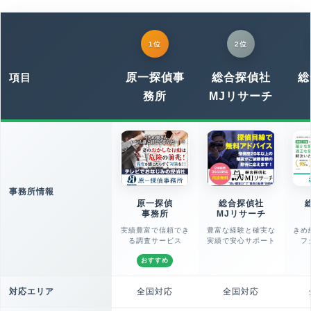
1位
2位
項目
原一探偵
事
総合探偵社
総
務所
MJリサーチ
事務所情報
原一探偵
総合探偵社
事務所
MJリサーチ
実績豊富で信頼でき
豊富な経験と確実な
きめ
る調査サービス
実績で安心サポート
フ
おすすめ
対応エリア
全国対応
全国対応