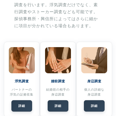
調査を行います。浮気調査だけでなく、素
行調査やストーカー調査なども可能です。
探偵事務所・興信所によってはさらに細か
に項目が分かれている場合もあります。
浮気調査
婚前調査
身辺調査
パートナーの
結婚前の相手の
個人の詳細な
浮気の証拠収集
身辺調査
身辺調査
詳細
詳細
詳細