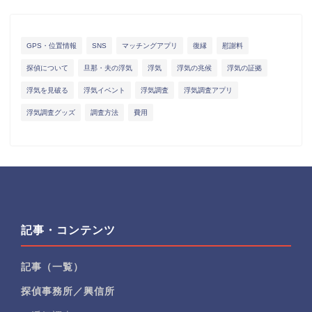
GPS・位置情報
SNS
マッチングアプリ
復縁
慰謝料
探偵について
旦那・夫の浮気
浮気
浮気の兆候
浮気の証拠
浮気を見破る
浮気イベント
浮気調査
浮気調査アプリ
浮気調査グッズ
調査方法
費用
記事・コンテンツ
記事（一覧）
探偵事務所／興信所