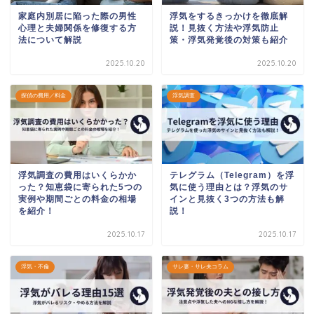
家庭内別居に陥った際の男性
浮気をするきっかけを徹底解
心理と夫婦関係を修復する方
説！見抜く方法や浮気防止
法について解説
策・浮気発覚後の対策も紹介
2025.10.20
2025.10.20
探偵の費用／料金
浮気調査
浮気調査の費用はいくらかか
テレグラム（Telegram）を浮
った？知恵袋に寄られた5つの
気に使う理由とは？浮気のサ
実例や期間ごとの料金の相場
インと見抜く3つの方法も解
を紹介！
説！
2025.10.17
2025.10.17
浮気・不倫
サレ妻・サレ夫コラム