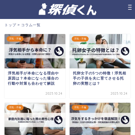
トップ
>
コラム一覧
浮気・不倫
浮気・不倫
浮気相手が本命になる理由や
托卵女子の5つの特徴！浮気相
原因は？本命になった場合の
手の子供を夫に育てさせる托
行動や対策も合わせて解説
卵の実態とは？
2025.10.24
2025.10.24
浮気・不倫
浮気・不倫