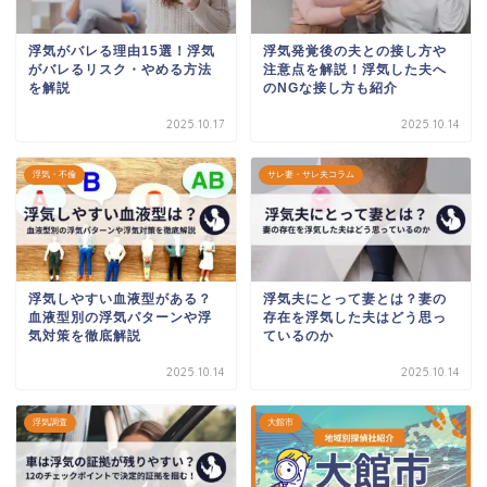
浮気がバレる理由15選！浮気
浮気発覚後の夫との接し方や
がバレるリスク・やめる方法
注意点を解説！浮気した夫へ
を解説
のNGな接し方も紹介
2025.10.17
2025.10.14
浮気・不倫
サレ妻・サレ夫コラム
浮気しやすい血液型がある？
浮気夫にとって妻とは？妻の
血液型別の浮気パターンや浮
存在を浮気した夫はどう思っ
気対策を徹底解説
ているのか
2025.10.14
2025.10.14
浮気調査
大館市