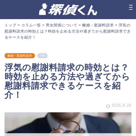
トップ
>
コラム一覧
>
男女関係について
>
離婚・慰謝料請求
>
浮気の
慰謝料請求の時効とは？時効を止める方法や過ぎてから慰謝料請求でき
るケースを紹介！
離婚・慰謝料請求
PR
浮気の慰謝料請求の時効とは？
時効を止める方法や過ぎてから
慰謝料請求できるケースを紹
介！
2025.8.28