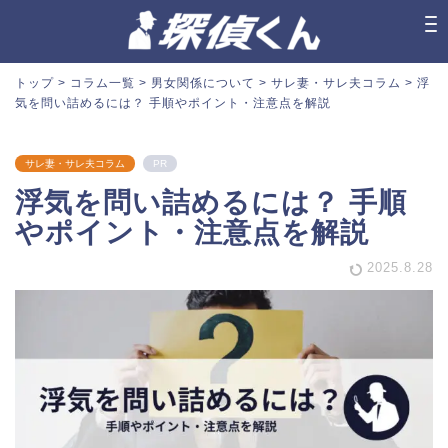
トップ
>
コラム一覧
>
男女関係について
>
サレ妻・サレ夫コラム
>
浮
気を問い詰めるには？ 手順やポイント・注意点を解説
サレ妻・サレ夫コラム
PR
浮気を問い詰めるには？ 手順
やポイント・注意点を解説
2025.8.28