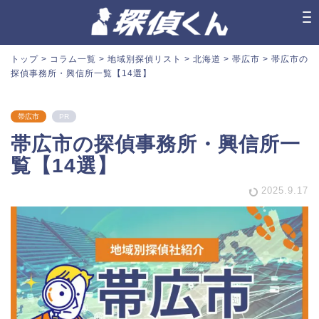
トップ
>
コラム一覧
>
地域別探偵リスト
>
北海道
>
帯広市
>
帯広市の
探偵事務所・興信所一覧【14選】
帯広市
PR
帯広市の探偵事務所・興信所一
覧【14選】
2025.9.17